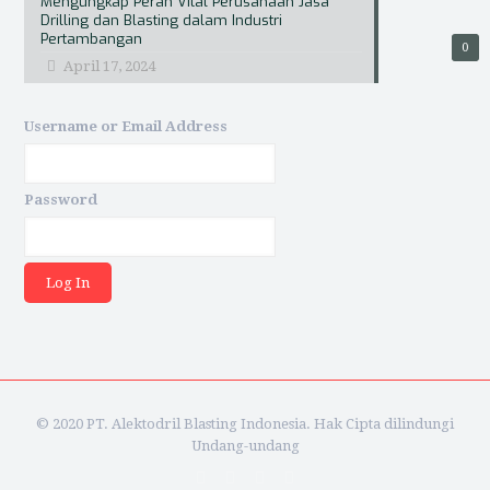
Mengungkap Peran Vital Perusahaan Jasa
Drilling dan Blasting dalam Industri
Pertambangan
0
April 17, 2024
Username or Email Address
Password
© 2020 PT. Alektodril Blasting Indonesia. Hak Cipta dilindungi
Undang-undang