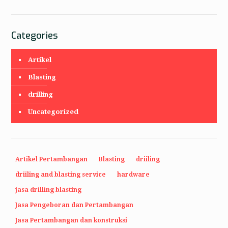
Categories
Artikel
Blasting
drilling
Uncategorized
Artikel Pertambangan
Blasting
driiling
driiling and blasting service
hardware
jasa drilling blasting
Jasa Pengeboran dan Pertambangan
Jasa Pertambangan dan konstruksi